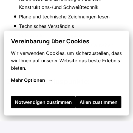
Konstruktions-/und Schweißtechnik
Pläne und technische Zeichnungen lesen
Technisches Verständnis
Belastbarkeit und Teamplayer
Vereinbarung über Cookies
Genauigkeit sowie selbständiges Arbeiten
Wir verwenden Cookies, um sicherzustellen, dass 
Gute Deutschkenntnisse in Wort und Schrift
wir Ihnen auf unserer Website das beste Erlebnis 
bieten.
Zusätzliche Pluspunkte:
Mehr Optionen
Führerschein Klasse B
Notwendigen zustimmen
Allen zustimmen
Staplerschein